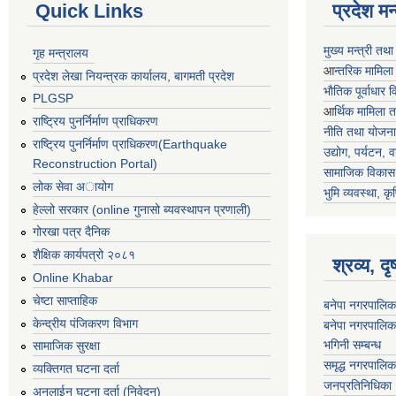
Quick Links
प्रदेश म
मुख्य मन्त्री तथ
गृह मन्त्रालय
आ
न्तरिक मामिला
प्रदेश लेखा नियन्त्रक कार्यालय, बागमती प्रदेश
भाैतिक पूर्वाधार
PLGSP
आ
र्थिक मामिला 
राष्ट्रिय पुनर्निर्माण प्राधिकरण
नीति तथा योजना
राष्ट्रिय पुनर्निर्माण प्राधिकरण(Earthquake
उद्योग, पर्यटन,
Reconstruction Portal)
सामाजिक विकास 
लोक सेवा अायोग
भुमि व्यवस्था, कृ
हेल्लो सरकार (online गुनासो ब्यवस्थापन प्रणाली)
गोरखा पत्र दैनिक
शैक्षिक कार्यपत्रो २०८१
श्रव्य, द
Online Khabar
चेष्टा साप्ताहिक
बनेपा नगरपालिक
केन्द्रीय पंजिकरण विभाग
बनेपा नगरपालिक
भगिनी सम्बन्ध
सामाजिक सुरक्षा
समृद्ध नगरपालिक
व्यक्तिगत घटना दर्ता
जनप्रतिनिधिका
अनलाईन घटना दर्ता (निवेदन)