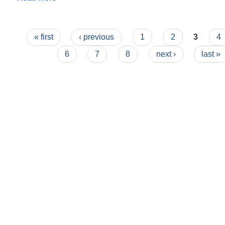
Pages
« first
‹ previous
1
2
3
4
6
7
8
next ›
last »