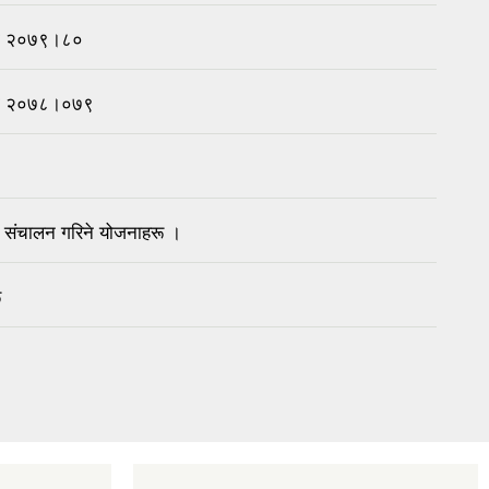
चना २०७९।८०
चना २०७८।०७९
संचालन गरिने योजनाहरू ।
ू