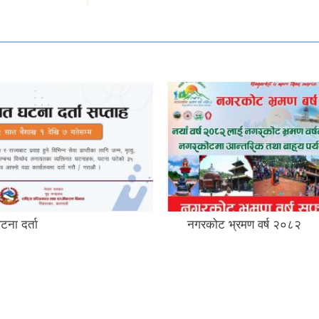
भ्रमण वर्ष २०८२
बनेपा नगरपालिकाको ४४ औं 
दिवस समारोह