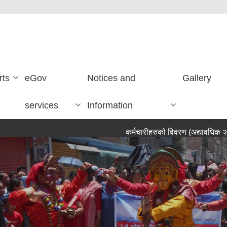
rts
eGov
Notices and
Gallery
services
Information
कर्मचारीहरुको विवरण (अद्यावधिक २०८३ साउ
तपाईलाई स्वागत छ ।
तपार्इ नगर कार्यपालिका क्षेत्रमा CCTV Camera को निगरानीमा हुनुहुन्छ ।
बन