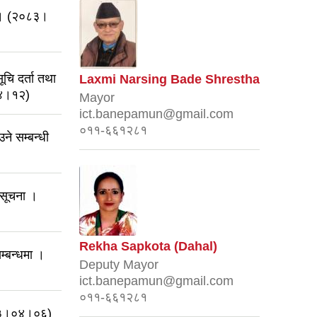
ना । (२०८३।
चि दर्ता तथा
Laxmi Narsing Bade Shrestha
०४।१२)
Mayor
ict.banepamun@gmail.com
०११-६६१२८१
उने सम्बन्धी
 सूचना ।
Rekha Sapkota (Dahal)
म्बन्धमा ।
Deputy Mayor
ict.banepamun@gmail.com
०११-६६१२८१
०८३।०४।०६)