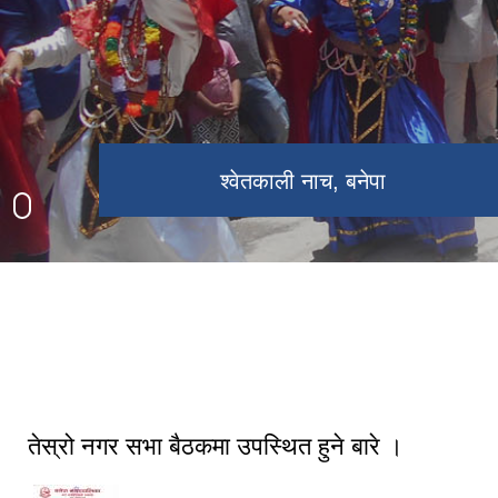
बनेपा नगरपालिका भवन
चण्डेश्वरी मन्दिर, बनेपा
श्वेतकाली नाच, बनेपा
तेस्रो नगर सभा बैठकमा उपस्थित हुने बारे ।