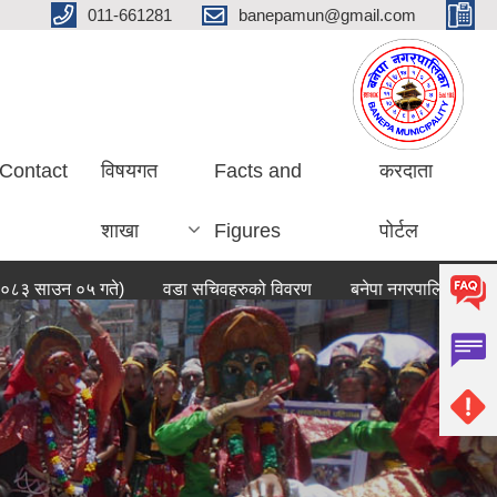
011-661281
banepamun@gmail.com
Contact
विषयगत
Facts and
करदाता
शाखा
Figures
पोर्टल
न ०५ गते)
वडा सचिवहरुको विवरण
बनेपा नगरपालिकाको संक्षिप्त तथ्
ेपा नगरपालिकाको वेबसाईटमा तपाईलाई स्वागत छ ।