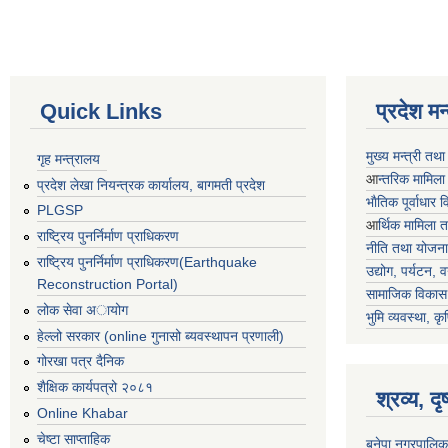
Quick Links
प्रदेश म
मुख्य मन्त्री तथ
गृह मन्त्रालय
आ
न्तरिक मामिला
प्रदेश लेखा नियन्त्रक कार्यालय, बागमती प्रदेश
भाैतिक पूर्वाधार
PLGSP
आ
र्थिक मामिला 
राष्ट्रिय पुनर्निर्माण प्राधिकरण
नीति तथा योजना
राष्ट्रिय पुनर्निर्माण प्राधिकरण(Earthquake
उद्योग, पर्यटन,
Reconstruction Portal)
सामाजिक विकास 
लोक सेवा अायोग
भुमि व्यवस्था, कृ
हेल्लो सरकार (online गुनासो ब्यवस्थापन प्रणाली)
गोरखा पत्र दैनिक
शैक्षिक कार्यपत्रो २०८१
श्रव्य, द
Online Khabar
चेष्टा साप्ताहिक
बनेपा नगरपालिक