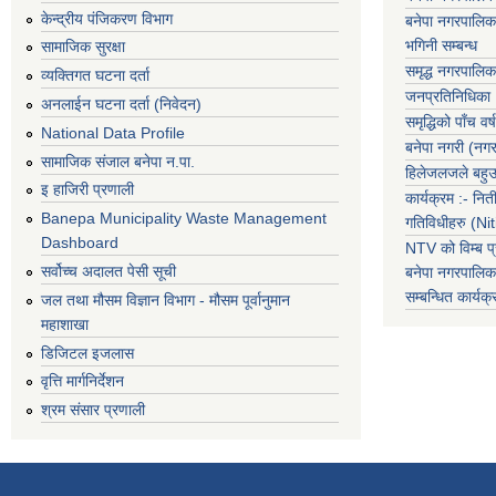
केन्द्रीय पंजिकरण विभाग
बनेपा नगरपालिक
भगिनी सम्बन्ध
सामाजिक सुरक्षा
समृद्ध नगरपालिक
व्यक्तिगत घटना दर्ता
जनप्रतिनिधिका
अनलाईन घटना दर्ता (निवेदन)
समृद्धिको पाँच वर्ष
National Data Profile
बनेपा नगरी (नग
सामाजिक संजाल बनेपा न.पा.
हिलेजलजले बहुउद
इ हाजिरी प्रणाली
कार्यक्रम :- नि
Banepa Municipality Waste Management
गतिविधीहरु (N
Dashboard
NTV को विम्ब प्
सर्वोच्च अदालत पेसी सूची
बनेपा नगरपालि
सम्बन्धित
कार्य
जल तथा मौसम विज्ञान विभाग - मौसम पूर्वानुमान
महाशाखा
डिजिटल इजलास
वृत्ति मार्गनिर्देशन
श्रम संसार प्रणाली