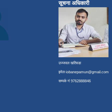
सूचना अधिकारी
उज्जवल खतिवडा
इमेलः
iobanepamun@gmail.com
सम्पर्क नंं 9762888846