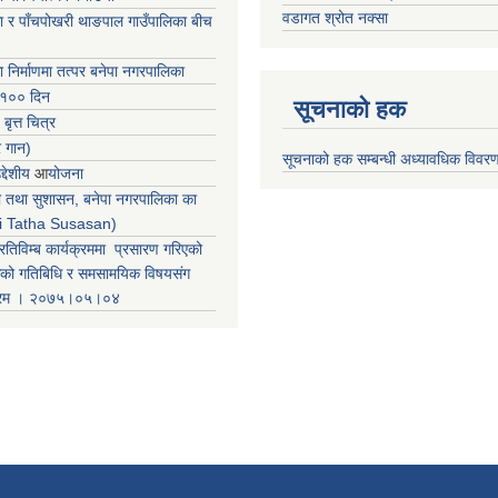
वडागत श्रोत नक्सा
ा र पाँचपोखरी थाङपाल गाउँपालिका बीच
ा निर्माणमा तत्पर बनेपा नगरपालिका
 १०० दिन
सूचनाको हक
 बृत्त चित्र
र गान)
सूचनाको हक सम्बन्धी अध्यावधिक विवर
्देशीय
आ
योजना
ती तथा सुशासन, बनेपा नगरपालिका का
iti Tatha Susasan)
रतिविम्ब कार्यक्रममा प्रसारण गरिएको
कको गतिबिधि र समसामयिक विषयसंग
क्रम । २०७५।०५।०४