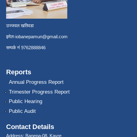
उज्जवल खतिवडा
इमेलः
iobanepamun@gmail.com
सम्पर्क नंं 9762888846
Reports
Annual Progress Report
Trimester Progress Report
Public Hearing
Public Audit
Contact Details
Address: Banepa-08, Kavre