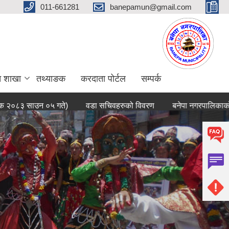
011-661281
banepamun@gmail.com
त शाखा
तथ्याङक
करदाता पोर्टल
सम्पर्क
 साउन ०५ गते)
वडा सचिवहरुको विवरण
बनेपा नगरपालिकाको संक्षिप्त
बनेपा नगरपालिकाको वेबसाईटमा तपाईलाई स्वागत छ ।