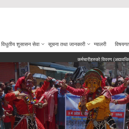
विधुतीय शुसासन सेवा
सूचना तथा जानकारी
ग्यालरी
विषयग
कर्मचारीहरुको विवरण (अद्यावधिक २०८३
ेबसाईटमा तपाईलाई स्वागत छ ।
तपार्इ नगर कार्यपालिका क्षेत्रमा CCTV Camera को निगरानीमा हुनुहुन्छ ।