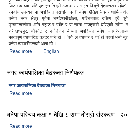
फिट उचाइमा अनि २७.३७ डिग्री अक्षांश र ८१.३१ डिग्री देशान्तरमा रहेक
रमणीय उपत्यकामा अवस्थित प्राचीन नगरी बनेपा ऐतिहासिक र धार्मिक क्षेत
बनेपा नगर क्षेत्र पूर्वमा चण्डेश्वरीखोला, पश्चिमबाट दक्षिण हुदै पूर
पुण्यमाताखोला अनि पहाड र पर्वत र स-साना गाउहरूले घेरिएको साँगा, न
श्रीखण्डपुर, चौकोट र पनौतीका बीचमा अवस्थित बनेपा काभ्रेपलाञ्
महत्वपूर्ण व्यापारिक केन्द्र पनि हो । 'बने' ले व्यापार र 'पा' ले बस्ती भन्ने 
बनेपा व्यापारीहरूको थलो हो ।
Read more
about बनेपा नगरपालिकाको संक्षिप्त परिचय
English
नगर कार्यपालिका बैठकका निर्णयहरु
नगर कार्यपालिका बैठकका निर्णयहरु
Read more
about नगर कार्यपालिका बैठकका निर्णयहरु
बनेपा परिचय कक्षा १ देखि ८ सम्म दोस्रो संस्करण - २
Read more
about बनेपा परिचय कक्षा १ देखि ८ सम्म दोस्रो संस्करण -