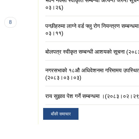
भवन नक्सा स्वीकृति सम्बन्धी अत्यन्त जरुरी सू
०३।२६)
8
पन्छीहरुमा लाग्ने वर्ड फ्लु रोग नियन्त्रण सम्बन
०३।११)
बोलपत्र स्वीकृत सम्बन्धी आशयको सूचना (२
नगरसभाको १८औ अधिवेशनमा गरिमामय उपस्थित 
(२०८३।०३।०३)
राय सुझाव पेश गर्ने सम्बन्धमा ।(२०८३।०२।२९
बाँकी समाचार