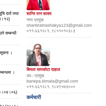
चि दर्ता तथा
शान्ति रत्न शाक्य
०४।१२)
नगर प्रमुख
shantiratnashakya123@gmail.com
०११-६६१२८१, ९८५१०१०३८३
उने सम्बन्धी
 सूचना ।
बिमला सापकोटा दाहाल
म्बन्धमा ।
उप– प्रमुख
banepa.bimala@gmail.com
०११-६६१२८१, ९८४९५७३०००
०८३।०४।०६)
कर्मचारी