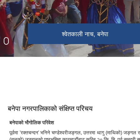
बनेपा नगरपालिका भवन
चण्डेश्वरी मन्दिर, बनेपा
श्वेतकाली नाच, बनेपा
बनेपा नगरपालिकाको संक्षिप्त परिचय
बनेपाको भौगोलिक परिवेश
पूर्वमा 'रक्तचन्दन' भनिने चण्डेश्वरीजङ्गल, उत्तरमा थागु (माथिको) जङ्गल र 
(तलको) जङ्गलको पृष्ठभूमिमा काठमाडौंबाट करिब २० कि. मि. पूर्व समुद्र