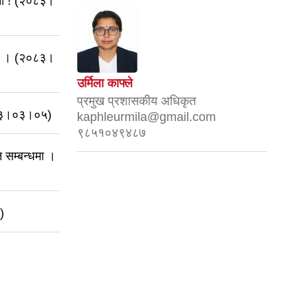
चना ! (२०८३।
्धमा । (२०८३।
उर्मिला काफ्ले
प्रमुख प्रशासकीय अधिकृत
०८३।०३।०५)
kaphleurmila@gmail.com
९८५१०४९४८७
सम्बन्धमा ।
)