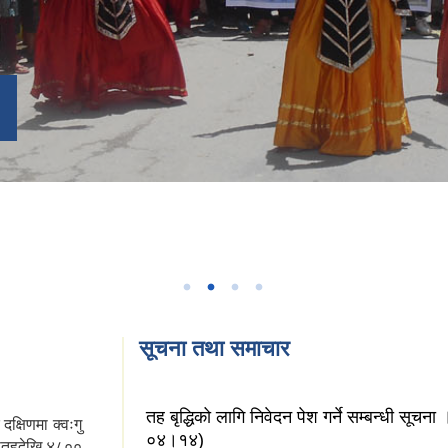
सूचना तथा समाचार
तह बृद्धिको लागि निवेदन पेश गर्ने सम्बन्धी सूच
दक्षिणमा क्वःगु
०४।१४)
ी सतहदेखि ४८००