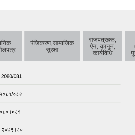
राजपत्रहरू,
बजनिक
पंजिकरण,सामाजिक
ऐन, कानून,
ोलपत्र
सुरक्षा
कार्यविधि
पु
n 2080/081
ा, २०८१/०८२
ा २०८०।०८१
चना २०७९।८०