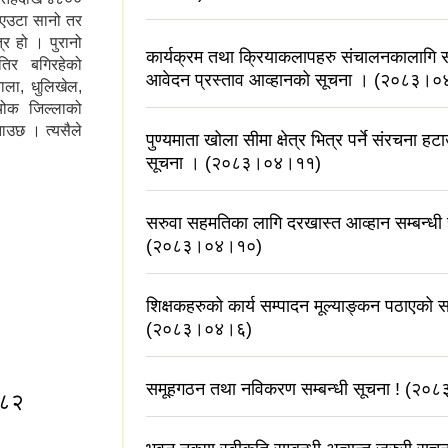
ो एउटा सानो तर
्र हो । पुरानो
कार्यक्रम तथा क्रियाकलापहरु संचालनकालागि सू
्वतिर बगिरहेको
आवेदन प्रस्ताव आव्हानको सूचना । (२०८३।
ाला, धुलिखेल,
चोक जिल्लाको
बुझाउछ । त्यसैले
पुण्यमाता खोला सीमा क्षेत्र भित्र पर्ने संरचना हटा
सूचना । (२०८३।०४।११)
सरुवा सहमतिका लागि दरखास्त आव्हान सम्बन्धी
(२०८३।०४।१०)
शिक्षकहरुको कार्य सम्पादन मूल्याङ्कन पठाएको स
(२०८३।०४।६)
समूहगठन तथा नविकरण सम्बन्धी सूचना ! (२
०८२
 २०८२