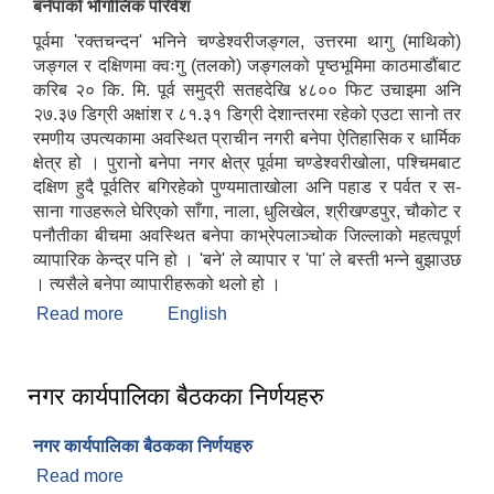
बनेपाको भौगोलिक परिवेश
पूर्वमा 'रक्तचन्दन' भनिने चण्डेश्वरीजङ्गल, उत्तरमा थागु (माथिको)
जङ्गल र दक्षिणमा क्वःगु (तलको) जङ्गलको पृष्ठभूमिमा काठमाडौंबाट
करिब २० कि. मि. पूर्व समुद्री सतहदेखि ४८०० फिट उचाइमा अनि
२७.३७ डिग्री अक्षांश र ८१.३१ डिग्री देशान्तरमा रहेको एउटा सानो तर
रमणीय उपत्यकामा अवस्थित प्राचीन नगरी बनेपा ऐतिहासिक र धार्मिक
क्षेत्र हो । पुरानो बनेपा नगर क्षेत्र पूर्वमा चण्डेश्वरीखोला, पश्चिमबाट
दक्षिण हुदै पूर्वतिर बगिरहेको पुण्यमाताखोला अनि पहाड र पर्वत र स-
साना गाउहरूले घेरिएको साँगा, नाला, धुलिखेल, श्रीखण्डपुर, चौकोट र
पनौतीका बीचमा अवस्थित बनेपा काभ्रेपलाञ्चोक जिल्लाको महत्वपूर्ण
व्यापारिक केन्द्र पनि हो । 'बने' ले व्यापार र 'पा' ले बस्ती भन्ने बुझाउछ
। त्यसैले बनेपा व्यापारीहरूको थलो हो ।
Read more
about बनेपा नगरपालिकाको संक्षिप्त परिचय
English
नगर कार्यपालिका बैठकका निर्णयहरु
बस्ती विकास, सहरी योजना तथा भवन निर्माण सम्बन्धी आधारभूत निर्माण मापदण्ड
नगर कार्यपालिका बैठकका निर्णयहरु
Read more
about नगर कार्यपालिका बैठकका निर्णयहरु