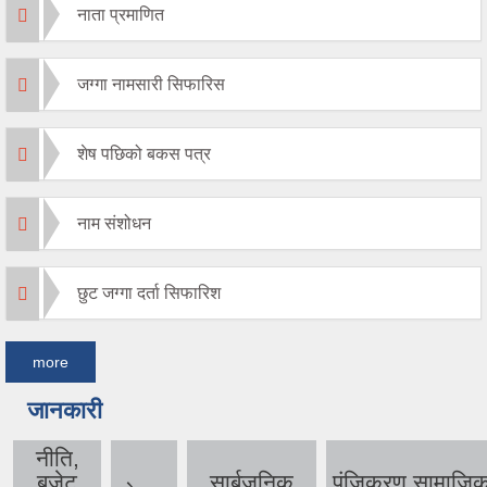
नाता प्रमाणित
जग्गा नामसारी सिफारिस
शेष पछिको बकस पत्र
नाम संशोधन
छुट जग्गा दर्ता सिफारिश
more
जानकारी
नीति,
बजेट
सार्बजनिक
पंजिकरण,सामाजि