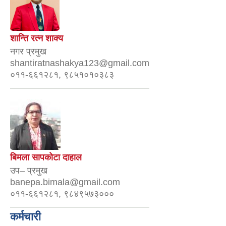
शान्ति रत्न शाक्य
नगर प्रमुख
shantiratnashakya123@gmail.com
०११-६६१२८१, ९८५१०१०३८३
बिमला सापकोटा दाहाल
उप– प्रमुख
banepa.bimala@gmail.com
०११-६६१२८१, ९८४९५७३०००
कर्मचारी