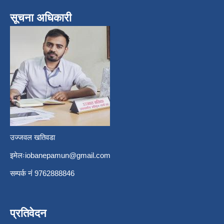
सूचना अधिकारी
उज्जवल खतिवडा
इमेलः
iobanepamun@gmail.com
सम्पर्क नंं 9762888846
प्रतिवेदन