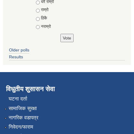
Choices
धेरै राम्रो
राम्रो
ठिकै
नराम्रो
Older polls
Results
विधुतीय शुसासन सेवा
घटना दर्ता
सामाजिक सुरक्षा
नागरिक वडापत्र
निवेदन/फाराम