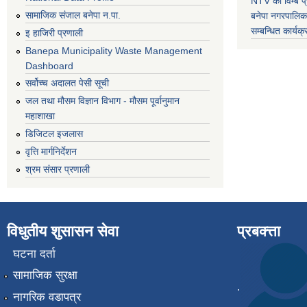
NTV को विम्ब प्
सामाजिक संजाल बनेपा न.पा.
बनेपा नगरपालि
सम्बन्धित
कार्य
इ हाजिरी प्रणाली
Banepa Municipality Waste Management
Dashboard
सर्वोच्च अदालत पेसी सूची
जल तथा मौसम विज्ञान विभाग - मौसम पूर्वानुमान
महाशाखा
डिजिटल इजलास
वृत्ति मार्गनिर्देशन
श्रम संसार प्रणाली
विधुतीय शुसासन सेवा
प्रबक्त्ता
घटना दर्ता
सामाजिक सुरक्षा
.
नागरिक वडापत्र