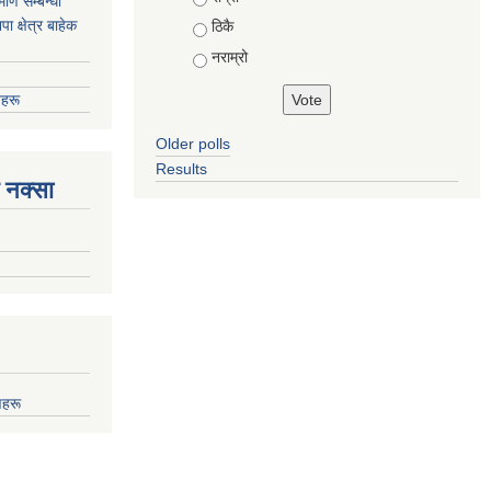
ाण सम्बन्धी
 क्षेत्र बाहेक
ठिकै
नराम्रो
हरू
Older polls
Results
 नक्सा
णहरू