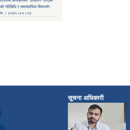
रतिविम्ब कार्यक्रममा प्रसारण गरिएको
कको गतिबिधि र समसामयिक विषयसंग
क्रम । २०७५।०५।०४
सूचना अधिकारी