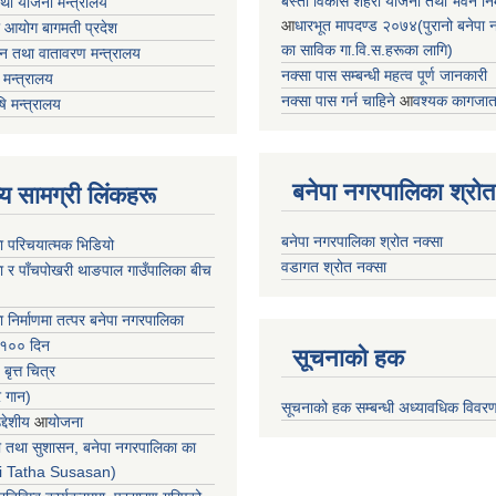
बस्ती विकास शहरी योजना तथा भवन निर्म
तथा योजना मन्त्रालय
आ
धारभूत मापदण्ड २०७४(पुरानो बनेपा नपा
 आयोग बागमती प्रदेश
का साविक गा.वि.स.हरूका लागि)
 वन तथा वातावरण मन्त्रालय
नक्सा पास सम्बन्धी महत्व पूर्ण जानकारी
मन्त्रालय
नक्सा पास गर्न चाहिने
आ
वश्यक कागजात
षि मन्त्रालय
बनेपा नगरपालिका श्रोत
ृष्य सामग्री लिंकहरू
बनेपा नगरपालिका श्रोत नक्सा
ा परिचयात्मक भिडियो
वडागत श्रोत नक्सा
ा र पाँचपोखरी थाङपाल गाउँपालिका बीच
ा निर्माणमा तत्पर बनेपा नगरपालिका
 १०० दिन
सूचनाको हक
 बृत्त चित्र
र गान)
सूचनाको हक सम्बन्धी अध्यावधिक विवर
्देशीय
आ
योजना
ती तथा सुशासन, बनेपा नगरपालिका का
iti Tatha Susasan)