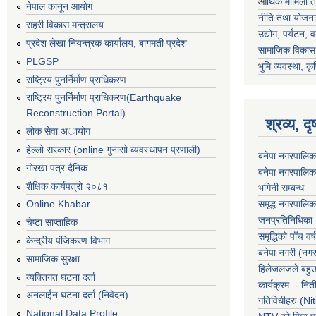
आ
र्थिक मामिला 
नेपाल कानून आयोग
नीति तथा योजना
सहरी विकास मन्त्रालय
उद्योग, पर्यटन,
प्रदेश लेखा नियन्त्रक कार्यालय, बागमती प्रदेश
सामाजिक विकास 
PLGSP
भुमि व्यवस्था, कृ
राष्ट्रिय पुनर्निर्माण प्राधिकरण
राष्ट्रिय पुनर्निर्माण प्राधिकरण(Earthquake
Reconstruction Portal)
श्रव्य, द
लोक सेवा अायोग
हेल्लो सरकार (online गुनासो ब्यवस्थापन प्रणाली)
बनेपा नगरपालिक
गोरखा पत्र दैनिक
बनेपा नगरपालिक
शैक्षिक कार्यपत्रो २०८१
भगिनी सम्बन्ध
समृद्ध नगरपालिक
Online Khabar
जनप्रतिनिधिका
चेष्टा साप्ताहिक
समृद्धिको पाँच वर्ष
केन्द्रीय पंजिकरण विभाग
बनेपा नगरी (नग
सामाजिक सुरक्षा
हिलेजलजले बहुउद
व्यक्तिगत घटना दर्ता
कार्यक्रम :- नि
अनलाईन घटना दर्ता (निवेदन)
गतिविधीहरु (N
National Data Profile