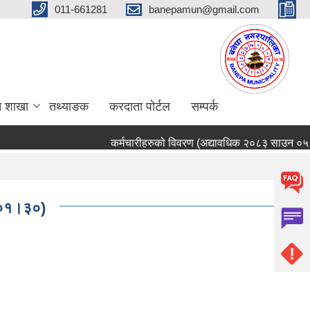
011-661281
banepamun@gmail.com
त शाखा
तथ्याङक
करदाता पोर्टल
सम्पर्क
कर्मचारीहरुको विवरण (अद्यावधिक २०८३ साउन ०५ गते
३।०१।३०)