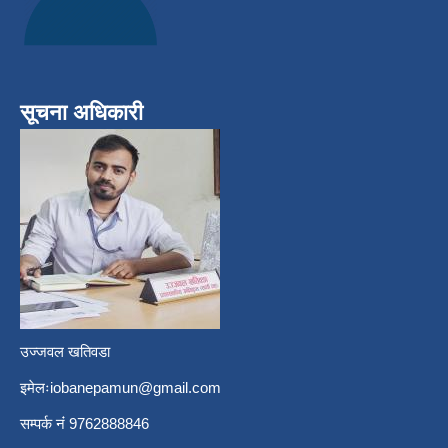
सूचना अधिकारी
उज्जवल खतिवडा
इमेलः
iobanepamun@gmail.com
सम्पर्क नंं 9762888846