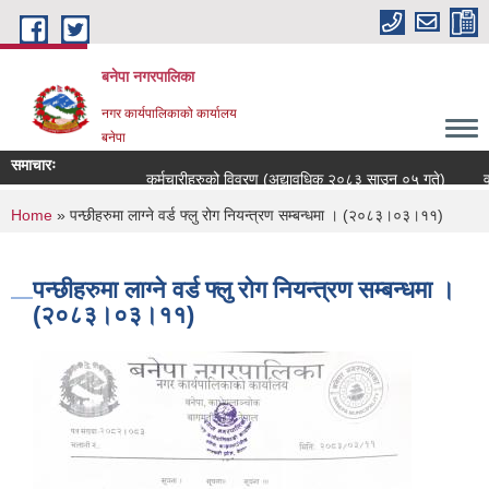
Skip to main content
बनेपा नगरपालिका
नगर कार्यपालिकाको कार्यालय
बनेपा
समाचारः
कर्मचारीहरुको विवरण (अद्यावधिक २०८३ साउन ०५ गते)
वडा
You are here
Home
» पन्छीहरुमा लाग्ने वर्ड फ्लु रोग नियन्त्रण सम्बन्धमा । (२०८३।०३।११)
पन्छीहरुमा लाग्ने वर्ड फ्लु रोग नियन्त्रण सम्बन्धमा ।
(२०८३।०३।११)