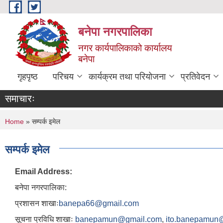
Skip to main content
बनेपा नगरपालिका
नगर कार्यपालिकाको कार्यालय
बनेपा
गृहपृष्ठ
परिचय
कार्यक्रम तथा परियोजना
प्रतिवेदन
समाचारः
You are here
Home
» सम्पर्क इमेल
सम्पर्क इमेल
Email Address:
बनेपा नगरपालिका:
प्रशासन शाखाः
banepa66@gmail.com
सूचना प्रविधि शाखाः
banepamun@gmail.com
,
ito.banepamun