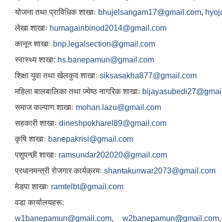
योजना तथा प्राविधिक शाखाः
bhujelsangam17@gmail.com
,
hyo
लेखा शाखाः
humagainbinod2014@gmail.com
कानून शाखाः
bnp.legalsection@gmail.com
स्वास्थ्य शाखा:
hs.banepamun@gmail.com
शिक्षा युवा तथा खेलकुद शाखाः
siksasakha877@gmail.com
महिला बालबालिका तथा ज्येष्ठ नागरिक शाखाः
bijayasubedi27@gmai
समाज कल्याण शाखाः
mohan.lazu@gmail.com
सहकारी शाखाः
dineshpokharel89@gmail.com
कृषि शाखाः
banepakrisi@gmail.com
पशुपन्छी शाखाः
ramsundar202020@gmail.com
प्रधानमन्त्री रोजगार कार्यक्रमः
shantakunwar2073@gmail.com
मेडपा शाखाः
ramtelbt@gmail.com
वडा कार्यालयहरू:
w1banepamun@gmail.com
,
w2banepamun@gmail.com