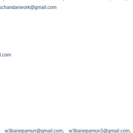
juchandanwork@gmail.com
l.com
,
w3banepamun@gmail.com
,
w3banepamun3@gmail.com