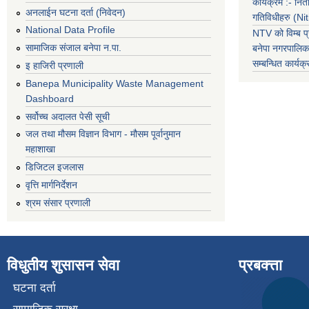
कार्यक्रम :- नि
अनलाईन घटना दर्ता (निवेदन)
गतिविधीहरु (N
National Data Profile
NTV को विम्ब प्
सामाजिक संजाल बनेपा न.पा.
बनेपा नगरपालि
सम्बन्धित
कार्य
इ हाजिरी प्रणाली
Banepa Municipality Waste Management
Dashboard
सर्वोच्च अदालत पेसी सूची
जल तथा मौसम विज्ञान विभाग - मौसम पूर्वानुमान
महाशाखा
डिजिटल इजलास
वृत्ति मार्गनिर्देशन
श्रम संसार प्रणाली
विधुतीय शुसासन सेवा
प्रबक्त्ता
घटना दर्ता