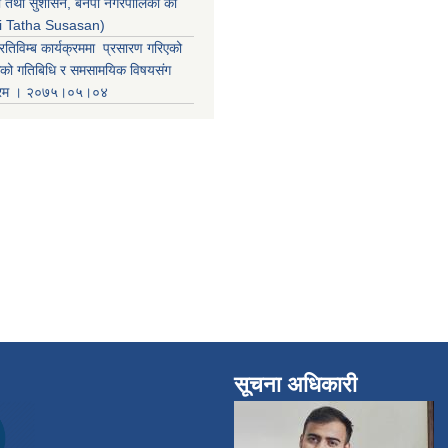
ती तथा सुशासन, बनेपा नगरपालिका का
iti Tatha Susasan)
रतिविम्ब कार्यक्रममा प्रसारण गरिएको
कको गतिबिधि र समसामयिक विषयसंग
क्रम । २०७५।०५।०४
सूचना अधिकारी