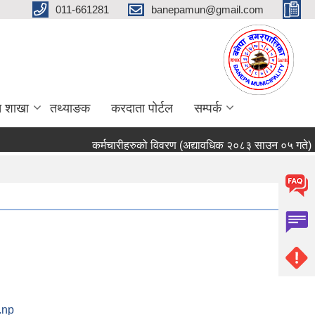
011-661281
banepamun@gmail.com
त शाखा
तथ्याङक
करदाता पोर्टल
सम्पर्क
कर्मचारीहरुको विवरण (अद्यावधिक २०८३ साउन ०५ गते)
.np