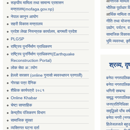
आ
न्तरिक मामिला
सङ्घीय मामिला तथा सामान्य प्रशासन
भाैतिक पूर्वाधार
मन्त्रालय(mofaga.gov.np)
आ
र्थिक मामिला 
नेपाल कानून आयोग
नीति तथा योजना
सहरी विकास मन्त्रालय
उद्योग, पर्यटन,
प्रदेश लेखा नियन्त्रक कार्यालय, बागमती प्रदेश
सामाजिक विकास 
PLGSP
भुमि व्यवस्था, कृ
राष्ट्रिय पुनर्निर्माण प्राधिकरण
राष्ट्रिय पुनर्निर्माण प्राधिकरण(Earthquake
Reconstruction Portal)
श्रव्य, द
लोक सेवा अायोग
हेल्लो सरकार (online गुनासो ब्यवस्थापन प्रणाली)
बनेपा नगरपालिक
गोरखा पत्र दैनिक
बनेपा नगरपालिक
शैक्षिक कार्यपत्रो २०८१
भगिनी सम्बन्ध
समृद्ध नगरपालिक
Online Khabar
जनप्रतिनिधिका
चेष्टा साप्ताहिक
समृद्धिको पाँच वर्ष
केन्द्रीय पंजिकरण विभाग
बनेपा नगरी (नग
सामाजिक सुरक्षा
हिलेजलजले बहुउद
व्यक्तिगत घटना दर्ता