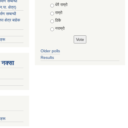
माण सम्बन्धी
Choices
धेरै राम्रो
ा. क्षेत्र)
राम्रो
ाण सम्बन्धी
 क्षेत्र बाहेक
ठिकै
नराम्रो
हरू
Older polls
Results
 नक्सा
णहरू