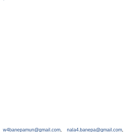
,
w4banepamun@gmail.com
,
nala4.banepa@gmail.com
,