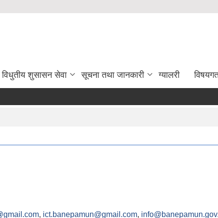
विधुतीय शुसासन सेवा
सूचना तथा जानकारी
ग्यालरी
विषयग
@gmail.com
,
ict.banepamun@gmail.com
,
info@banepamun.gov