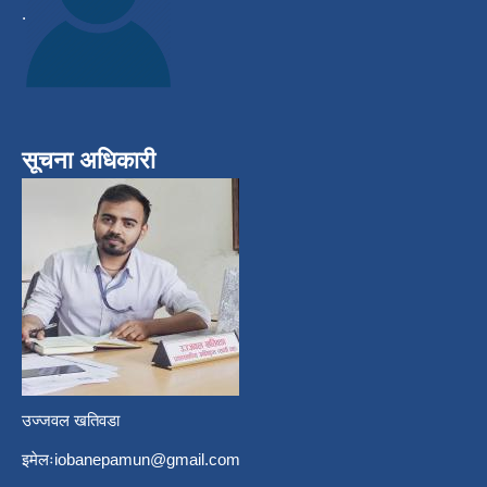
.
सूचना अधिकारी
उज्जवल खतिवडा
इमेलः
iobanepamun@gmail.com