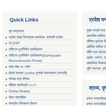
Quick Links
प्रदेश म
मुख्य मन्त्री तथ
गृह मन्त्रालय
आ
न्तरिक मामिला
प्रदेश लेखा नियन्त्रक कार्यालय, बागमती प्रदेश
भाैतिक पूर्वाधार
PLGSP
आ
र्थिक मामिला 
राष्ट्रिय पुनर्निर्माण प्राधिकरण
नीति तथा योजना
राष्ट्रिय पुनर्निर्माण प्राधिकरण(Earthquake
उद्योग, पर्यटन,
Reconstruction Portal)
सामाजिक विकास 
लोक सेवा अायोग
भुमि व्यवस्था, कृ
हेल्लो सरकार (online गुनासो ब्यवस्थापन प्रणाली)
गोरखा पत्र दैनिक
शैक्षिक कार्यपत्रो २०८१
श्रव्य, द
Online Khabar
चेष्टा साप्ताहिक
बनेपा नगरपालिक
केन्द्रीय पंजिकरण विभाग
बनेपा नगरपालिक