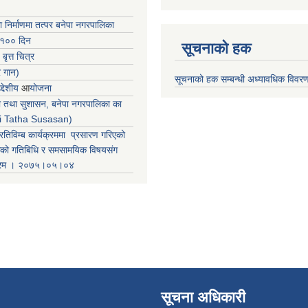
ा निर्माणमा तत्पर बनेपा नगरपालिका
 १०० दिन
सूचनाको हक
 बृत्त चित्र
र गान)
सूचनाको हक सम्बन्धी अध्यावधिक विवर
्देशीय
आ
योजना
ती तथा सुशासन, बनेपा नगरपालिका का
iti Tatha Susasan)
रतिविम्ब कार्यक्रममा प्रसारण गरिएको
कको गतिबिधि र समसामयिक विषयसंग
क्रम । २०७५।०५।०४
सूचना अधिकारी