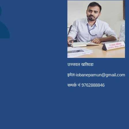
उज्जवल खतिवडा
इमेलः
iobanepamun@gmail.com
सम्पर्क नंं 9762888846