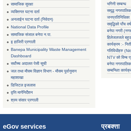
भगिनी सम्बन्ध
सामाजिक सुरक्षा
समृद्ध नगरपालिक
व्यक्तिगत घटना दर्ता
जनप्रतिनिधिका
अनलाईन घटना दर्ता (निवेदन)
समृद्धिको पाँच वर्ष
National Data Profile
बनेपा नगरी (नग
सामाजिक संजाल बनेपा न.पा.
हिलेजलजले बहुउद
इ हाजिरी प्रणाली
कार्यक्रम :- नि
Banepa Municipality Waste Management
गतिविधीहरु (N
Dashboard
NTV को विम्ब प्
सर्वोच्च अदालत पेसी सूची
बनेपा नगरपालि
सम्बन्धित
कार्य
जल तथा मौसम विज्ञान विभाग - मौसम पूर्वानुमान
महाशाखा
डिजिटल इजलास
वृत्ति मार्गनिर्देशन
श्रम संसार प्रणाली
eGov services
प्रबक्त्ता