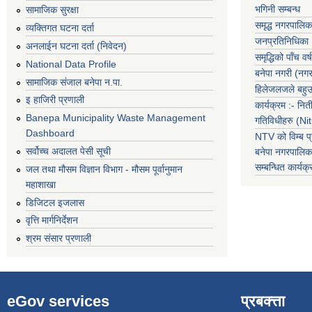
भगिनी सम्बन्ध
सामाजिक सुरक्षा
समृद्ध नगरपालिक
व्यक्तिगत घटना दर्ता
जनप्रतिनिधिका
अनलाईन घटना दर्ता (निवेदन)
समृद्धिको पाँच वर्ष
National Data Profile
बनेपा नगरी (नग
सामाजिक संजाल बनेपा न.पा.
हिलेजलजले बहुउद
इ हाजिरी प्रणाली
कार्यक्रम :- नि
Banepa Municipality Waste Management
गतिविधीहरु (N
Dashboard
NTV को विम्ब प्
सर्वोच्च अदालत पेसी सूची
बनेपा नगरपालि
सम्बन्धित
कार्य
जल तथा मौसम विज्ञान विभाग - मौसम पूर्वानुमान
महाशाखा
डिजिटल इजलास
वृत्ति मार्गनिर्देशन
श्रम संसार प्रणाली
eGov services
प्रबक्त्ता