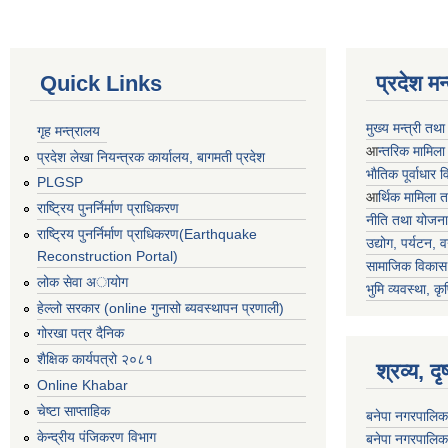
Quick Links
प्रदेश म
मुख्य मन्त्री तथ
गृह मन्त्रालय
आ
न्तरिक मामिला
प्रदेश लेखा नियन्त्रक कार्यालय, बागमती प्रदेश
भाैतिक पूर्वाधार
PLGSP
आ
र्थिक मामिला 
राष्ट्रिय पुनर्निर्माण प्राधिकरण
नीति तथा योजना
राष्ट्रिय पुनर्निर्माण प्राधिकरण(Earthquake
उद्योग, पर्यटन,
Reconstruction Portal)
सामाजिक विकास 
लोक सेवा अायोग
भुमि व्यवस्था, कृ
हेल्लो सरकार (online गुनासो ब्यवस्थापन प्रणाली)
गोरखा पत्र दैनिक
शैक्षिक कार्यपत्रो २०८१
श्रव्य, द
Online Khabar
चेष्टा साप्ताहिक
बनेपा नगरपालिक
केन्द्रीय पंजिकरण विभाग
बनेपा नगरपालिक