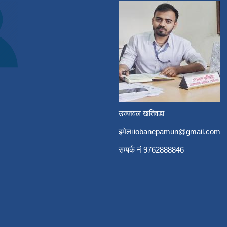
उज्जवल खतिवडा
इमेलः
iobanepamun@gmail.com
सम्पर्क नंं 9762888846