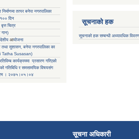
ा निर्माणमा तत्पर बनेपा नगरपालिका
 १०० दिन
सूचनाको हक
 बृत्त चित्र
र गान)
सूचनाको हक सम्बन्धी अध्यावधिक विवर
्देशीय
आ
योजना
ती तथा सुशासन, बनेपा नगरपालिका का
iti Tatha Susasan)
रतिविम्ब कार्यक्रममा प्रसारण गरिएको
कको गतिबिधि र समसामयिक विषयसंग
क्रम । २०७५।०५।०४
सूचना अधिकारी