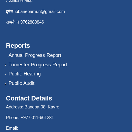
उज्जवल खतिवडा
इमेलः
iobanepamun@gmail.com
सम्पर्क नंं 9762888846
Reports
Annual Progress Report
Trimester Progress Report
Public Hearing
Public Audit
Contact Details
Address: Banepa-08, Kavre
Phone: +977 011-661281
Email: