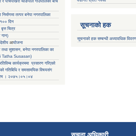
वडागत श्रोत नक्सा
ा र पाँचपोखरी थाङपाल गाउँपालिका बीच
ा निर्माणमा तत्पर बनेपा नगरपालिका
 १०० दिन
सूचनाको हक
 बृत्त चित्र
र गान)
सूचनाको हक सम्बन्धी अध्यावधिक विवर
्देशीय
आ
योजना
ती तथा सुशासन, बनेपा नगरपालिका का
iti Tatha Susasan)
रतिविम्ब कार्यक्रममा प्रसारण गरिएको
कको गतिबिधि र समसामयिक विषयसंग
क्रम । २०७५।०५।०४
सूचना अधिकारी