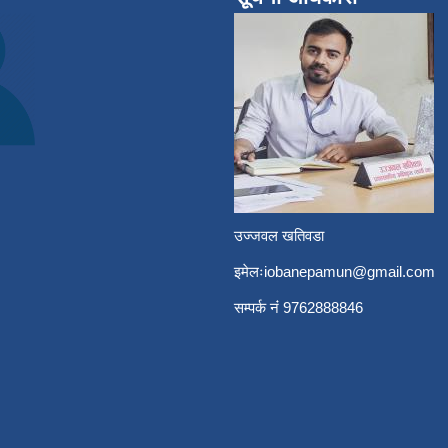
उज्जवल खतिवडा
इमेलः
iobanepamun@gmail.com
सम्पर्क नंं 9762888846