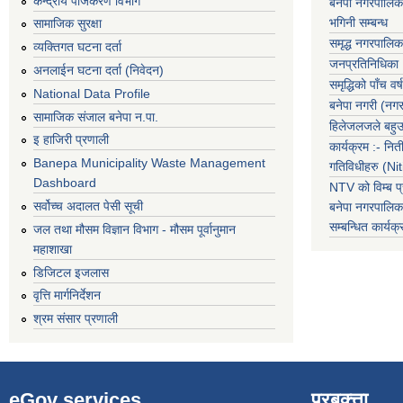
केन्द्रीय पंजिकरण विभाग
बनेपा नगरपालिक
भगिनी सम्बन्ध
सामाजिक सुरक्षा
समृद्ध नगरपालिक
व्यक्तिगत घटना दर्ता
जनप्रतिनिधिका
अनलाईन घटना दर्ता (निवेदन)
समृद्धिको पाँच वर्ष
National Data Profile
बनेपा नगरी (नग
सामाजिक संजाल बनेपा न.पा.
हिलेजलजले बहुउद
इ हाजिरी प्रणाली
कार्यक्रम :- नि
Banepa Municipality Waste Management
गतिविधीहरु (N
Dashboard
NTV को विम्ब प्
सर्वोच्च अदालत पेसी सूची
बनेपा नगरपालि
सम्बन्धित
कार्य
जल तथा मौसम विज्ञान विभाग - मौसम पूर्वानुमान
महाशाखा
डिजिटल इजलास
वृत्ति मार्गनिर्देशन
श्रम संसार प्रणाली
eGov services
प्रबक्त्ता