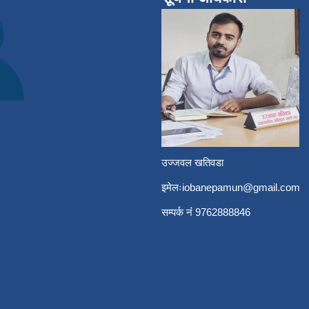
उज्जवल खतिवडा
इमेलः
iobanepamun@gmail.com
सम्पर्क नंं 9762888846