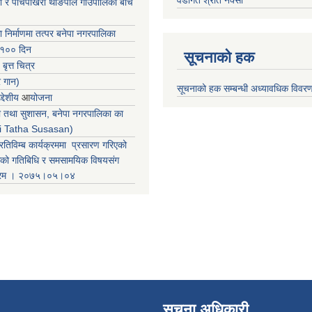
वडागत श्रोत नक्सा
ा र पाँचपोखरी थाङपाल गाउँपालिका बीच
ा निर्माणमा तत्पर बनेपा नगरपालिका
 १०० दिन
सूचनाको हक
 बृत्त चित्र
र गान)
सूचनाको हक सम्बन्धी अध्यावधिक विवर
्देशीय
आ
योजना
ती तथा सुशासन, बनेपा नगरपालिका का
iti Tatha Susasan)
रतिविम्ब कार्यक्रममा प्रसारण गरिएको
कको गतिबिधि र समसामयिक विषयसंग
क्रम । २०७५।०५।०४
सूचना अधिकारी