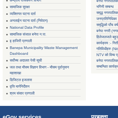
केन्द्रीय पंजिकरण विभाग
बनेपा नगरपालिक
भगिनी सम्बन्ध
सामाजिक सुरक्षा
समृद्ध नगरपालिक
व्यक्तिगत घटना दर्ता
जनप्रतिनिधिका
अनलाईन घटना दर्ता (निवेदन)
समृद्धिको पाँच वर्ष
National Data Profile
बनेपा नगरी (नग
सामाजिक संजाल बनेपा न.पा.
हिलेजलजले बहुउद
इ हाजिरी प्रणाली
कार्यक्रम :- नि
Banepa Municipality Waste Management
गतिविधीहरु (N
Dashboard
NTV को विम्ब प्
सर्वोच्च अदालत पेसी सूची
बनेपा नगरपालि
सम्बन्धित
कार्य
जल तथा मौसम विज्ञान विभाग - मौसम पूर्वानुमान
महाशाखा
डिजिटल इजलास
वृत्ति मार्गनिर्देशन
श्रम संसार प्रणाली
eGov services
प्रबक्त्ता