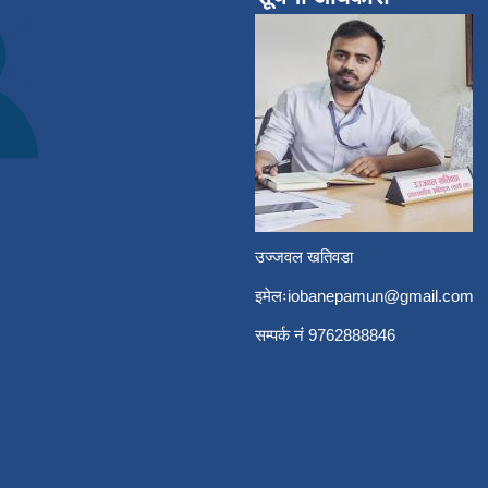
उज्जवल खतिवडा
इमेलः
iobanepamun@gmail.com
सम्पर्क नंं 9762888846