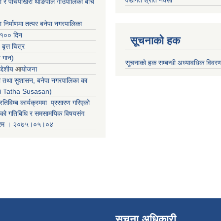
वडागत श्रोत नक्सा
ा र पाँचपोखरी थाङपाल गाउँपालिका बीच
ा निर्माणमा तत्पर बनेपा नगरपालिका
 १०० दिन
सूचनाको हक
 बृत्त चित्र
र गान)
सूचनाको हक सम्बन्धी अध्यावधिक विवर
्देशीय
आ
योजना
ती तथा सुशासन, बनेपा नगरपालिका का
iti Tatha Susasan)
रतिविम्ब कार्यक्रममा प्रसारण गरिएको
कको गतिबिधि र समसामयिक विषयसंग
क्रम । २०७५।०५।०४
सूचना अधिकारी