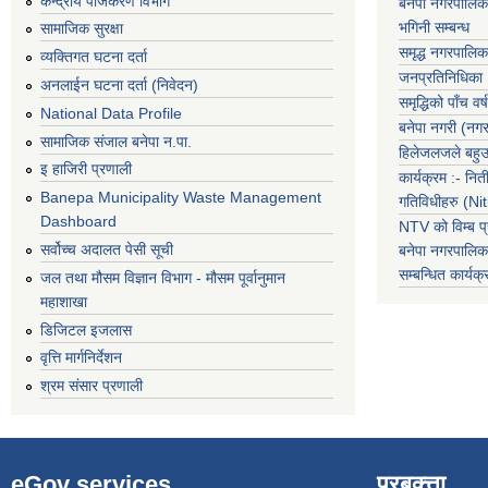
केन्द्रीय पंजिकरण विभाग
बनेपा नगरपालिक
भगिनी सम्बन्ध
सामाजिक सुरक्षा
समृद्ध नगरपालिक
व्यक्तिगत घटना दर्ता
जनप्रतिनिधिका
अनलाईन घटना दर्ता (निवेदन)
समृद्धिको पाँच वर्ष
National Data Profile
बनेपा नगरी (नग
सामाजिक संजाल बनेपा न.पा.
हिलेजलजले बहुउद
इ हाजिरी प्रणाली
कार्यक्रम :- नि
Banepa Municipality Waste Management
गतिविधीहरु (N
Dashboard
NTV को विम्ब प्
सर्वोच्च अदालत पेसी सूची
बनेपा नगरपालि
सम्बन्धित
कार्य
जल तथा मौसम विज्ञान विभाग - मौसम पूर्वानुमान
महाशाखा
डिजिटल इजलास
वृत्ति मार्गनिर्देशन
श्रम संसार प्रणाली
eGov services
प्रबक्त्ता