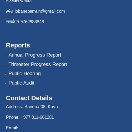
उज्जवल खतिवडा
इमेलः
iobanepamun@gmail.com
सम्पर्क नंं 9762888846
Reports
Annual Progress Report
Trimester Progress Report
Public Hearing
Public Audit
Contact Details
Address: Banepa-08, Kavre
Phone: +977 011-661281
Email: