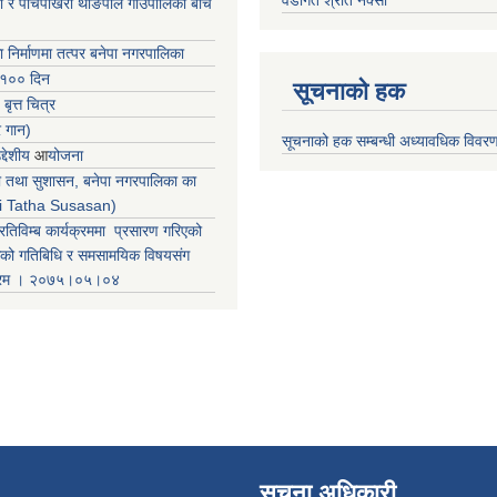
वडागत श्रोत नक्सा
ा र पाँचपोखरी थाङपाल गाउँपालिका बीच
ा निर्माणमा तत्पर बनेपा नगरपालिका
 १०० दिन
सूचनाको हक
 बृत्त चित्र
र गान)
सूचनाको हक सम्बन्धी अध्यावधिक विवर
्देशीय
आ
योजना
ती तथा सुशासन, बनेपा नगरपालिका का
iti Tatha Susasan)
रतिविम्ब कार्यक्रममा प्रसारण गरिएको
कको गतिबिधि र समसामयिक विषयसंग
क्रम । २०७५।०५।०४
सूचना अधिकारी