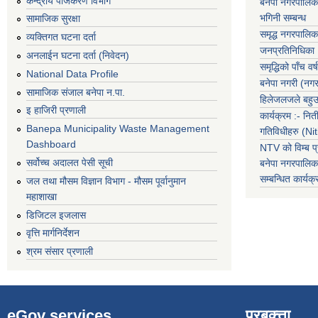
केन्द्रीय पंजिकरण विभाग
बनेपा नगरपालिक
भगिनी सम्बन्ध
सामाजिक सुरक्षा
समृद्ध नगरपालिक
व्यक्तिगत घटना दर्ता
जनप्रतिनिधिका
अनलाईन घटना दर्ता (निवेदन)
समृद्धिको पाँच वर्ष
National Data Profile
बनेपा नगरी (नग
सामाजिक संजाल बनेपा न.पा.
हिलेजलजले बहुउद
इ हाजिरी प्रणाली
कार्यक्रम :- नि
Banepa Municipality Waste Management
गतिविधीहरु (N
Dashboard
NTV को विम्ब प्
सर्वोच्च अदालत पेसी सूची
बनेपा नगरपालि
सम्बन्धित
कार्य
जल तथा मौसम विज्ञान विभाग - मौसम पूर्वानुमान
महाशाखा
डिजिटल इजलास
वृत्ति मार्गनिर्देशन
श्रम संसार प्रणाली
eGov services
प्रबक्त्ता