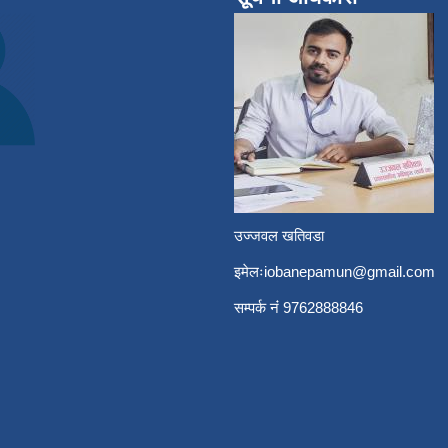
उज्जवल खतिवडा
इमेलः
iobanepamun@gmail.com
सम्पर्क नंं 9762888846