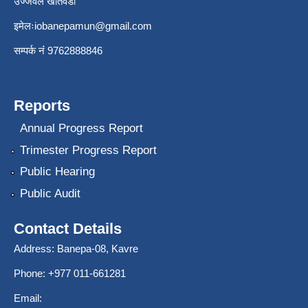
उज्जवल खतिवडा
इमेलः
iobanepamun@gmail.com
सम्पर्क नंं 9762888846
Reports
Annual Progress Report
Trimester Progress Report
Public Hearing
Public Audit
Contact Details
Address: Banepa-08, Kavre
Phone: +977 011-661281
Email: