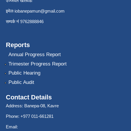
उज्जवल खतिवडा
इमेलः
iobanepamun@gmail.com
सम्पर्क नंं 9762888846
Reports
Annual Progress Report
Trimester Progress Report
Public Hearing
Public Audit
Contact Details
Address: Banepa-08, Kavre
Phone: +977 011-661281
Email: