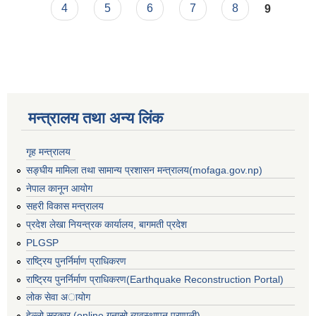
4
5
6
7
8
9
मन्त्रालय तथा अन्य लिंक
गृह मन्त्रालय
सङ्घीय मामिला तथा सामान्य प्रशासन मन्त्रालय(mofaga.gov.np)
नेपाल कानून आयोग
सहरी विकास मन्त्रालय
प्रदेश लेखा नियन्त्रक कार्यालय, बागमती प्रदेश
PLGSP
राष्ट्रिय पुनर्निर्माण प्राधिकरण
बस्ती विकास, सहरी योजना तथा भवन निर्माण सम्बन्धी आधारभूत निर्माण मापदण्ड
राष्ट्रिय पुनर्निर्माण प्राधिकरण(Earthquake Reconstruction Portal)
लोक सेवा अायोग
हेल्लो सरकार (online गुनासो ब्यवस्थापन प्रणाली)