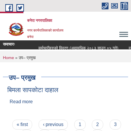
Skip to main content
बनेपा नगरपालिका
नगर कार्यपालिकाको कार्यालय
बनेपा
समाचारः
कर्मचारीहरुको विवरण (अद्यावधिक २०८३ साउन ०५ गते)
वडा
You are here
Home
» उप– प्रमुख
उप– प्रमुख
बिमला सापकोटा दाहाल
Read more
about बिमला सापकोटा दाहाल
Pages
« first
‹ previous
1
2
3