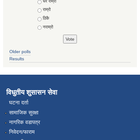
Choices
धेरै राम्रो
राम्रो
ठिकै
नराम्रो
Older polls
Results
विधुतीय शुसासन सेवा
घटना दर्ता
सामाजिक सुरक्षा
नागरिक वडापत्र
निवेदन/फाराम