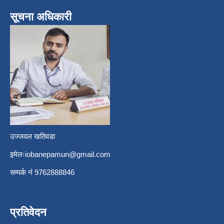
सूचना अधिकारी
उज्जवल खतिवडा
इमेलः
iobanepamun@gmail.com
सम्पर्क नंं 9762888846
प्रतिवेदन