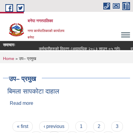
Skip to main content
बनेपा नगरपालिका
नगर कार्यपालिकाको कार्यालय
बनेपा
समाचारः
कर्मचारीहरुको विवरण (अद्यावधिक २०८३ साउन ०५ गते)
वडा
You are here
Home
» उप– प्रमुख
उप– प्रमुख
बिमला सापकोटा दाहाल
Read more
about बिमला सापकोटा दाहाल
Pages
« first
‹ previous
1
2
3