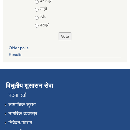
Choices
धेरै राम्रो
राम्रो
ठिकै
नराम्रो
Older polls
Results
विधुतीय शुसासन सेवा
घटना दर्ता
सामाजिक सुरक्षा
नागरिक वडापत्र
निवेदन/फाराम