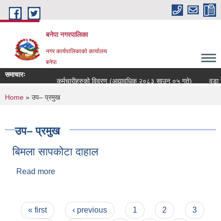
Skip to main content
बनेपा नगरपालिका
नगर कार्यपालिकाको कार्यालय
बनेपा
समाचारः
कर्मचारीहरुको विवरण (अद्यावधिक २०८३ साउन ०५ गते)
वडा सच
You are here
Home
» उप– प्रमुख
उप– प्रमुख
बिमला सापकोटा दाहाल
Read more
about बिमला सापकोटा दाहाल
Pages
« first
‹ previous
1
2
3