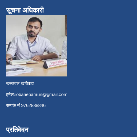
सूचना अधिकारी
उज्जवल खतिवडा
इमेलः
iobanepamun@gmail.com
सम्पर्क नंं 9762888846
प्रतिवेदन