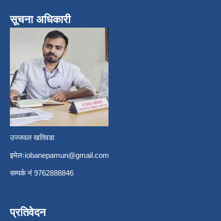
सूचना अधिकारी
उज्जवल खतिवडा
इमेलः
iobanepamun@gmail.com
सम्पर्क नंं 9762888846
प्रतिवेदन