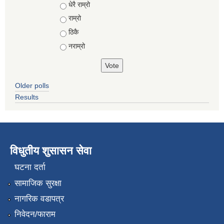
Choices
धेरै राम्रो
राम्रो
ठिकै
नराम्रो
Older polls
Results
विधुतीय शुसासन सेवा
घटना दर्ता
सामाजिक सुरक्षा
नागरिक वडापत्र
निवेदन/फाराम