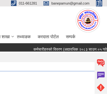
011-661281
banepamun@gmail.com
त शाखा
तथ्याङक
करदाता पोर्टल
सम्पर्क
कर्मचारीहरुको विवरण (अद्यावधिक २०८३ साउन ०५ गते)