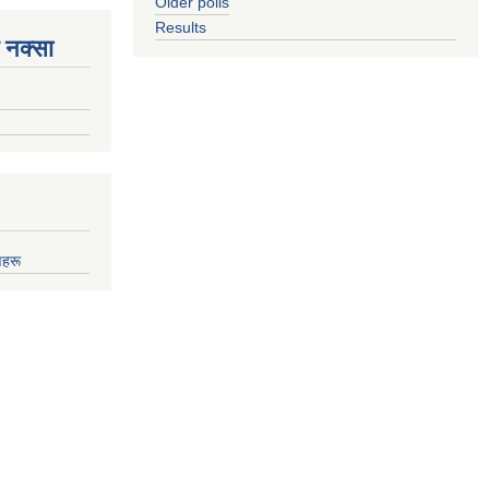
Older polls
Results
 नक्सा
णहरू