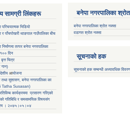
बनेपा नगरपालिका श्रोत
ृष्य सामग्री लिंकहरू
बनेपा नगरपालिका श्रोत नक्सा
ा परिचयात्मक भिडियो
वडागत श्रोत नक्सा
ा र पाँचपोखरी थाङपाल गाउँपालिका बीच
ा निर्माणमा तत्पर बनेपा नगरपालिका
 १०० दिन
सूचनाको हक
 बृत्त चित्र
र गान)
सूचनाको हक सम्बन्धी अध्यावधिक विवर
्देशीय
आ
योजना
ती तथा सुशासन, बनेपा नगरपालिका का
iti Tatha Susasan)
रतिविम्ब कार्यक्रममा प्रसारण गरिएको
कको गतिबिधि र समसामयिक विषयसंग
क्रम । २०७५।०५।०४