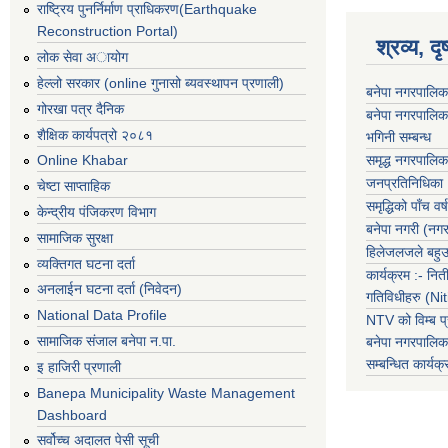
राष्ट्रिय पुनर्निर्माण प्राधिकरण(Earthquake
Reconstruction Portal)
श्रव्य, द
लोक सेवा अायोग
हेल्लो सरकार (online गुनासो ब्यवस्थापन प्रणाली)
बनेपा नगरपालिक
गोरखा पत्र दैनिक
बनेपा नगरपालिक
शैक्षिक कार्यपत्रो २०८१
भगिनी सम्बन्ध
समृद्ध नगरपालिक
Online Khabar
जनप्रतिनिधिका
चेष्टा साप्ताहिक
समृद्धिको पाँच वर्ष
केन्द्रीय पंजिकरण विभाग
बनेपा नगरी (नग
सामाजिक सुरक्षा
हिलेजलजले बहुउद
व्यक्तिगत घटना दर्ता
कार्यक्रम :- नि
अनलाईन घटना दर्ता (निवेदन)
गतिविधीहरु (N
National Data Profile
NTV को विम्ब प्
सामाजिक संजाल बनेपा न.पा.
बनेपा नगरपालि
सम्बन्धित
कार्य
इ हाजिरी प्रणाली
Banepa Municipality Waste Management
Dashboard
सर्वोच्च अदालत पेसी सूची