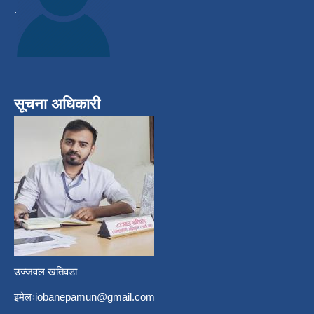
.
सूचना अधिकारी
उज्जवल खतिवडा
इमेलः
iobanepamun@gmail.com