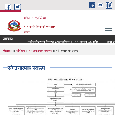
Skip to main content
बनेपा नगरपालिका
नगर कार्यपालिकाको कार्यालय
बनेपा
समाचारः
कर्मचारीहरुको विवरण (अद्यावधिक २०८३ साउन ०५ गते)
वडा सचि
You are here
Home
»
परिचय
»
संगठनात्मक स्वरुप
» संगठनात्मक स्वरूप
संगठनात्मक स्वरूप