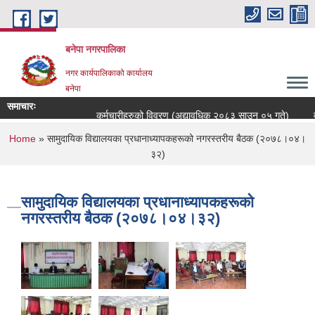
Skip to main content
बनेपा नगरपालिका
नगर कार्यपालिकाको कार्यालय
बनेपा
समाचारः
कर्मचारीहरुको विवरण (अद्यावधिक २०८३ साउन ०५ गते)
वड
You are here
Home
» सामुदायिक विद्यालयका प्रधानाध्यापकहरूको नगरस्तरीय बैठक (२०७८।०४।
३२)
सामुदायिक विद्यालयका प्रधानाध्यापकहरूको
नगरस्तरीय बैठक (२०७८।०४।३२)