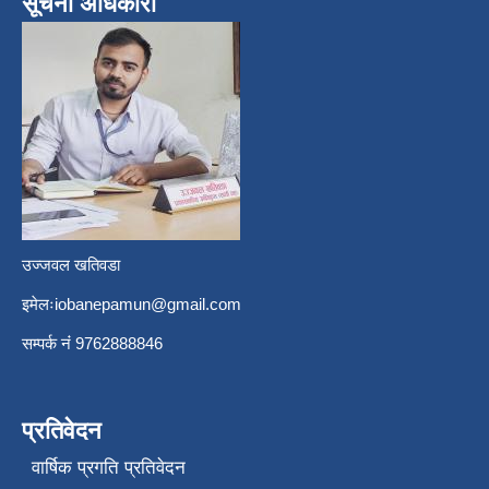
सूचना अधिकारी
उज्जवल खतिवडा
इमेलः
iobanepamun@gmail.com
सम्पर्क नंं 9762888846
प्रतिवेदन
वार्षिक प्रगति प्रतिवेदन