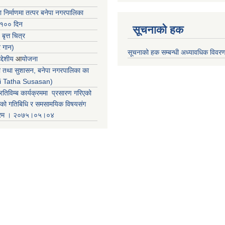
ा निर्माणमा तत्पर बनेपा नगरपालिका
 १०० दिन
सूचनाको हक
 बृत्त चित्र
र गान)
सूचनाको हक सम्बन्धी अध्यावधिक विवर
्देशीय
आ
योजना
ती तथा सुशासन, बनेपा नगरपालिका का
iti Tatha Susasan)
रतिविम्ब कार्यक्रममा प्रसारण गरिएको
कको गतिबिधि र समसामयिक विषयसंग
क्रम । २०७५।०५।०४