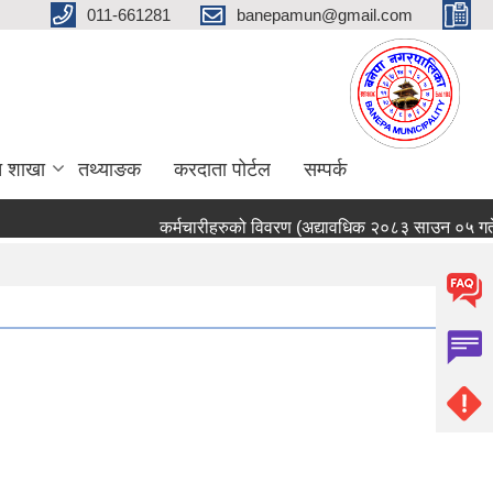
011-661281
banepamun@gmail.com
त शाखा
तथ्याङक
करदाता पोर्टल
सम्पर्क
कर्मचारीहरुको विवरण (अद्यावधिक २०८३ साउन ०५ गते)