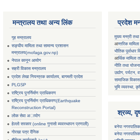
मन्त्रालय तथा अन्य लिंक
प्रदेश म
मुख्य मन्त्री तथ
गृह मन्त्रालय
आ
न्तरिक मामिला
सङ्घीय मामिला तथा सामान्य प्रशासन
भाैतिक पूर्वाधार
मन्त्रालय(mofaga.gov.np)
आ
र्थिक मामिला 
नेपाल कानून आयोग
नीति तथा योजना
सहरी विकास मन्त्रालय
उद्योग, पर्यटन,
प्रदेश लेखा नियन्त्रक कार्यालय, बागमती प्रदेश
सामाजिक विकास 
PLGSP
भुमि व्यवस्था, कृ
राष्ट्रिय पुनर्निर्माण प्राधिकरण
राष्ट्रिय पुनर्निर्माण प्राधिकरण(Earthquake
Reconstruction Portal)
श्रव्य, द
लोक सेवा अायोग
हेल्लो सरकार (online गुनासो ब्यवस्थापन प्रणाली)
बनेपा नगरपालिक
गोरखा पत्र दैनिक
बनेपा नगरपालिक
शैक्षिक कार्यपत्रो २०८१