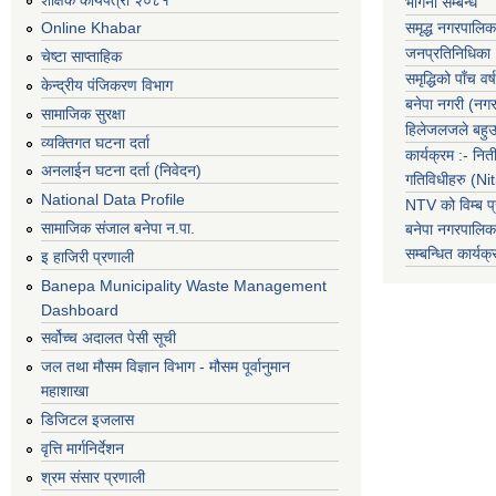
भगिनी सम्बन्ध
समृद्ध नगरपालिक
Online Khabar
जनप्रतिनिधिका
चेष्टा साप्ताहिक
समृद्धिको पाँच वर्ष
केन्द्रीय पंजिकरण विभाग
बनेपा नगरी (नग
सामाजिक सुरक्षा
हिलेजलजले बहुउद
व्यक्तिगत घटना दर्ता
कार्यक्रम :- नि
अनलाईन घटना दर्ता (निवेदन)
गतिविधीहरु (N
National Data Profile
NTV को विम्ब प्
सामाजिक संजाल बनेपा न.पा.
बनेपा नगरपालि
सम्बन्धित
कार्य
इ हाजिरी प्रणाली
Banepa Municipality Waste Management
Dashboard
सर्वोच्च अदालत पेसी सूची
जल तथा मौसम विज्ञान विभाग - मौसम पूर्वानुमान
महाशाखा
डिजिटल इजलास
वृत्ति मार्गनिर्देशन
श्रम संसार प्रणाली