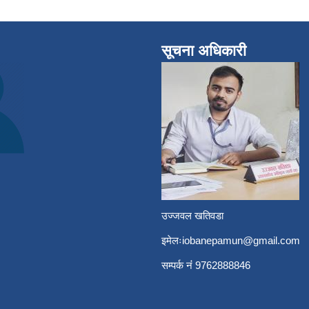
सूचना अधिकारी
उज्जवल खतिवडा
इमेलः
iobanepamun@gmail.com
सम्पर्क नंं 9762888846