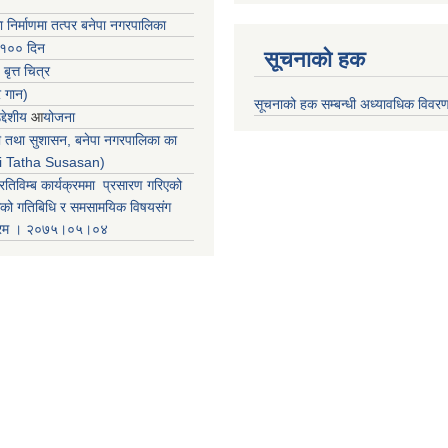
ा निर्माणमा तत्पर बनेपा नगरपालिका
 १०० दिन
सूचनाको हक
 बृत्त चित्र
र गान)
सूचनाको हक सम्बन्धी अध्यावधिक विवर
्देशीय
आ
योजना
ती तथा सुशासन, बनेपा नगरपालिका का
iti Tatha Susasan)
रतिविम्ब कार्यक्रममा प्रसारण गरिएको
कको गतिबिधि र समसामयिक विषयसंग
क्रम । २०७५।०५।०४