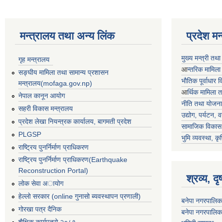
मन्त्रालय तथा अन्य लिंक
प्रदेश म
मुख्य मन्त्री तथ
गृह मन्त्रालय
आ
न्तरिक मामिला
सङ्घीय मामिला तथा सामान्य प्रशासन
भाैतिक पूर्वाधार
मन्त्रालय(mofaga.gov.np)
आ
र्थिक मामिला 
नेपाल कानून आयोग
नीति तथा योजना
सहरी विकास मन्त्रालय
उद्योग, पर्यटन,
प्रदेश लेखा नियन्त्रक कार्यालय, बागमती प्रदेश
सामाजिक विकास 
PLGSP
भुमि व्यवस्था, कृ
राष्ट्रिय पुनर्निर्माण प्राधिकरण
राष्ट्रिय पुनर्निर्माण प्राधिकरण(Earthquake
Reconstruction Portal)
श्रव्य, द
लोक सेवा अायोग
हेल्लो सरकार (online गुनासो ब्यवस्थापन प्रणाली)
बनेपा नगरपालिक
गोरखा पत्र दैनिक
बनेपा नगरपालिक
शैक्षिक कार्यपत्रो २०८१