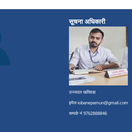
सूचना अधिकारी
उज्जवल खतिवडा
इमेलः
iobanepamun@gmail.com
सम्पर्क नंं 9762888846