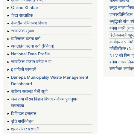
भगिनी सम्बन्ध
समृद्ध नगरपालिक
Online Khabar
जनप्रतिनिधिका
चेष्टा साप्ताहिक
समृद्धिको पाँच वर्ष
केन्द्रीय पंजिकरण विभाग
बनेपा नगरी (नग
सामाजिक सुरक्षा
हिलेजलजले बहुउद
व्यक्तिगत घटना दर्ता
कार्यक्रम :- नि
अनलाईन घटना दर्ता (निवेदन)
गतिविधीहरु (N
National Data Profile
NTV को विम्ब प्
सामाजिक संजाल बनेपा न.पा.
बनेपा नगरपालि
सम्बन्धित
कार्य
इ हाजिरी प्रणाली
Banepa Municipality Waste Management
Dashboard
सर्वोच्च अदालत पेसी सूची
जल तथा मौसम विज्ञान विभाग - मौसम पूर्वानुमान
महाशाखा
डिजिटल इजलास
वृत्ति मार्गनिर्देशन
श्रम संसार प्रणाली