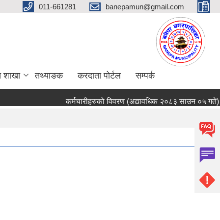
011-661281
banepamun@gmail.com
त शाखा
तथ्याङक
करदाता पोर्टल
सम्पर्क
कर्मचारीहरुको विवरण (अद्यावधिक २०८३ साउन ०५ गते)