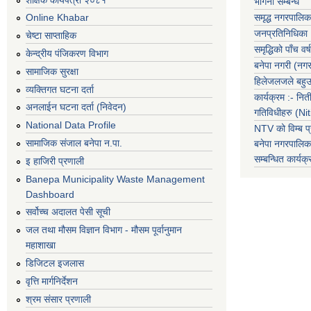
भगिनी सम्बन्ध
समृद्ध नगरपालिक
Online Khabar
जनप्रतिनिधिका
चेष्टा साप्ताहिक
समृद्धिको पाँच वर्ष
केन्द्रीय पंजिकरण विभाग
बनेपा नगरी (नग
सामाजिक सुरक्षा
हिलेजलजले बहुउद
व्यक्तिगत घटना दर्ता
कार्यक्रम :- नि
अनलाईन घटना दर्ता (निवेदन)
गतिविधीहरु (N
National Data Profile
NTV को विम्ब प्
सामाजिक संजाल बनेपा न.पा.
बनेपा नगरपालि
सम्बन्धित
कार्य
इ हाजिरी प्रणाली
Banepa Municipality Waste Management
Dashboard
सर्वोच्च अदालत पेसी सूची
जल तथा मौसम विज्ञान विभाग - मौसम पूर्वानुमान
महाशाखा
डिजिटल इजलास
वृत्ति मार्गनिर्देशन
श्रम संसार प्रणाली