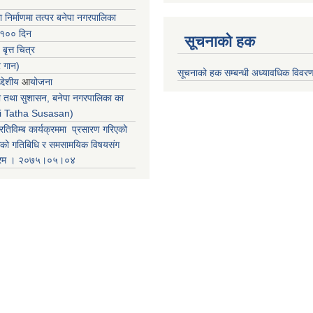
ा निर्माणमा तत्पर बनेपा नगरपालिका
 १०० दिन
सूचनाको हक
 बृत्त चित्र
र गान)
सूचनाको हक सम्बन्धी अध्यावधिक विवर
्देशीय
आ
योजना
ती तथा सुशासन, बनेपा नगरपालिका का
iti Tatha Susasan)
रतिविम्ब कार्यक्रममा प्रसारण गरिएको
कको गतिबिधि र समसामयिक विषयसंग
क्रम । २०७५।०५।०४