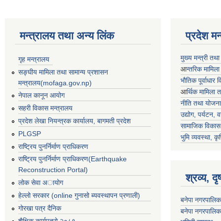
मन्त्रालय तथा अन्य लिंक
प्रदेश म
मुख्य मन्त्री तथ
गृह मन्त्रालय
आ
न्तरिक मामिला
सङ्घीय मामिला तथा सामान्य प्रशासन
भाैतिक पूर्वाधार
मन्त्रालय(mofaga.gov.np)
आ
र्थिक मामिला 
नेपाल कानून आयोग
नीति तथा योजना
सहरी विकास मन्त्रालय
उद्योग, पर्यटन,
प्रदेश लेखा नियन्त्रक कार्यालय, बागमती प्रदेश
सामाजिक विकास 
PLGSP
भुमि व्यवस्था, कृ
राष्ट्रिय पुनर्निर्माण प्राधिकरण
राष्ट्रिय पुनर्निर्माण प्राधिकरण(Earthquake
Reconstruction Portal)
श्रव्य, द
लोक सेवा अायोग
हेल्लो सरकार (online गुनासो ब्यवस्थापन प्रणाली)
बनेपा नगरपालिक
गोरखा पत्र दैनिक
बनेपा नगरपालिक
शैक्षिक कार्यपत्रो २०८१