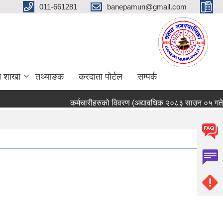
011-661281
banepamun@gmail.com
त शाखा
तथ्याङक
करदाता पोर्टल
सम्पर्क
कर्मचारीहरुको विवरण (अद्यावधिक २०८३ साउन ०५ गते)