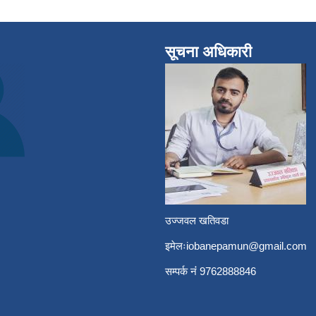
सूचना अधिकारी
उज्जवल खतिवडा
इमेलः
iobanepamun@gmail.com
सम्पर्क नंं 9762888846