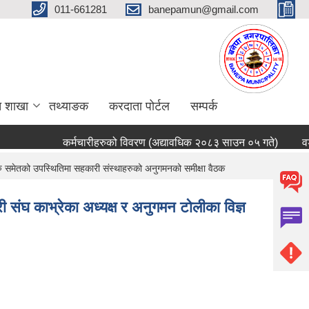
011-661281
banepamun@gmail.com
त शाखा
तथ्याङक
करदाता पोर्टल
सम्पर्क
कर्मचारीहरुको विवरण (अद्यावधिक २०८३ साउन ०५ गते)
वडा
ु समेतको उपस्थितिमा सहकारी संस्थाहरुको अनुगमनको समीक्षा वैठक
संघ काभ्रेका अध्यक्ष र अनुगमन टोलीका विज्ञ