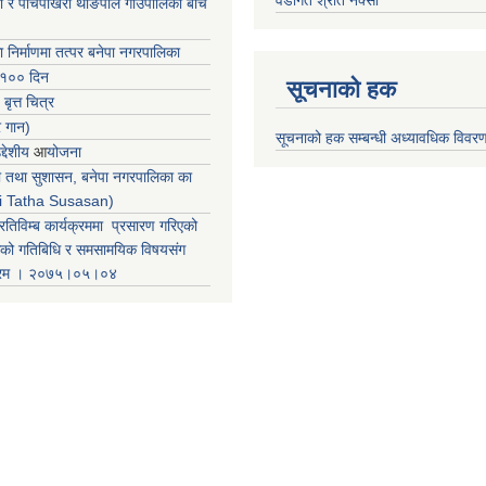
वडागत श्रोत नक्सा
ा र पाँचपोखरी थाङपाल गाउँपालिका बीच
ा निर्माणमा तत्पर बनेपा नगरपालिका
 १०० दिन
सूचनाको हक
 बृत्त चित्र
र गान)
सूचनाको हक सम्बन्धी अध्यावधिक विवर
्देशीय
आ
योजना
ती तथा सुशासन, बनेपा नगरपालिका का
iti Tatha Susasan)
रतिविम्ब कार्यक्रममा प्रसारण गरिएको
कको गतिबिधि र समसामयिक विषयसंग
क्रम । २०७५।०५।०४