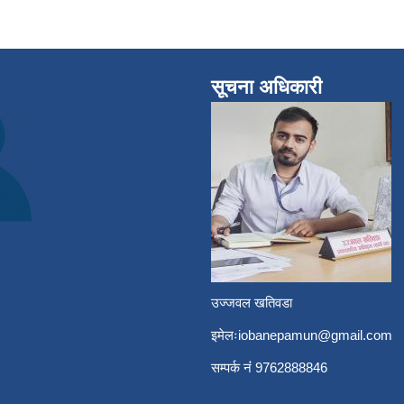
सूचना अधिकारी
उज्जवल खतिवडा
इमेलः
iobanepamun@gmail.com
सम्पर्क नंं 9762888846