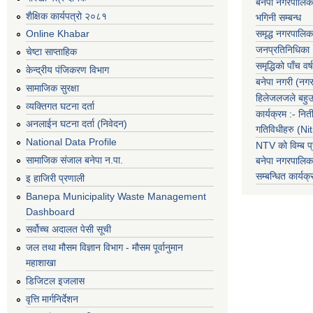
बनेपा नगरपालिक
शैक्षिक कार्यपत्रो २०८१
भगिनी सम्बन्ध
समृद्ध नगरपालिक
Online Khabar
जनप्रतिनिधिका
चेष्टा साप्ताहिक
समृद्धिको पाँच वर्ष
केन्द्रीय पंजिकरण विभाग
बनेपा नगरी (नग
सामाजिक सुरक्षा
हिलेजलजले बहुउद
व्यक्तिगत घटना दर्ता
कार्यक्रम :- नि
अनलाईन घटना दर्ता (निवेदन)
गतिविधीहरु (N
National Data Profile
NTV को विम्ब प्
सामाजिक संजाल बनेपा न.पा.
बनेपा नगरपालि
सम्बन्धित
कार्य
इ हाजिरी प्रणाली
Banepa Municipality Waste Management
Dashboard
सर्वोच्च अदालत पेसी सूची
जल तथा मौसम विज्ञान विभाग - मौसम पूर्वानुमान
महाशाखा
डिजिटल इजलास
वृत्ति मार्गनिर्देशन