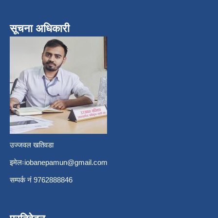
सूचना अधिकारी
उज्जवल खतिवडा
इमेलः
iobanepamun@gmail.com
सम्पर्क नंं 9762888846