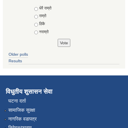
Choices
धेरै राम्रो
राम्रो
ठिकै
नराम्रो
Older polls
Results
विधुतीय शुसासन सेवा
घटना दर्ता
सामाजिक सुरक्षा
नागरिक वडापत्र
निवेदन/फाराम