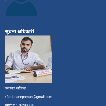
सूचना अधिकारी
उज्जवल खतिवडा
इमेलः
iobanepamun@gmail.com
सम्पर्क नंं 9762888846