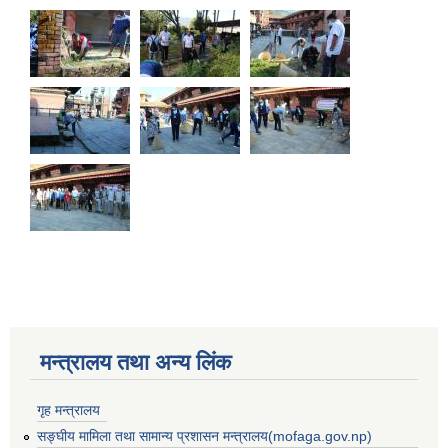
मन्त्रालय तथा अन्य लिंक
बस्ती विकास, सहरी योजना तथा भवन निर्माण सम्बन्धी आधारभूत निर्माण मापदण्ड
गृह मन्त्रालय
सङ्घीय मामिला तथा सामान्य प्रशासन मन्त्रालय(mofaga.gov.np)