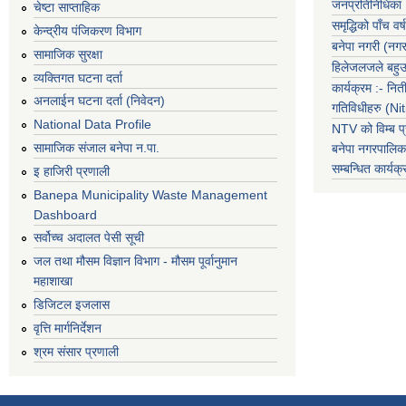
जनप्रतिनिधिका
चेष्टा साप्ताहिक
समृद्धिको पाँच वर्ष
केन्द्रीय पंजिकरण विभाग
बनेपा नगरी (नग
सामाजिक सुरक्षा
हिलेजलजले बहुउद
व्यक्तिगत घटना दर्ता
कार्यक्रम :- नि
अनलाईन घटना दर्ता (निवेदन)
गतिविधीहरु (N
National Data Profile
NTV को विम्ब प्
सामाजिक संजाल बनेपा न.पा.
बनेपा नगरपालि
सम्बन्धित
कार्य
इ हाजिरी प्रणाली
Banepa Municipality Waste Management
Dashboard
सर्वोच्च अदालत पेसी सूची
जल तथा मौसम विज्ञान विभाग - मौसम पूर्वानुमान
महाशाखा
डिजिटल इजलास
वृत्ति मार्गनिर्देशन
श्रम संसार प्रणाली