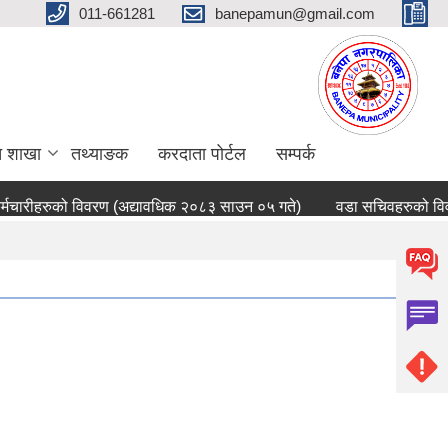
011-661281
banepamun@gmail.com
त शाखा
तथ्याङक
करदाता पोर्टल
सम्पर्क
चारीहरुको विवरण (अद्यावधिक २०८३ साउन ०५ गते)
वडा सचिवहरुको विवर