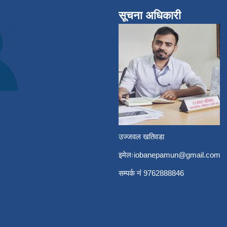
सूचना अधिकारी
उज्जवल खतिवडा
इमेलः
iobanepamun@gmail.com
सम्पर्क नंं 9762888846