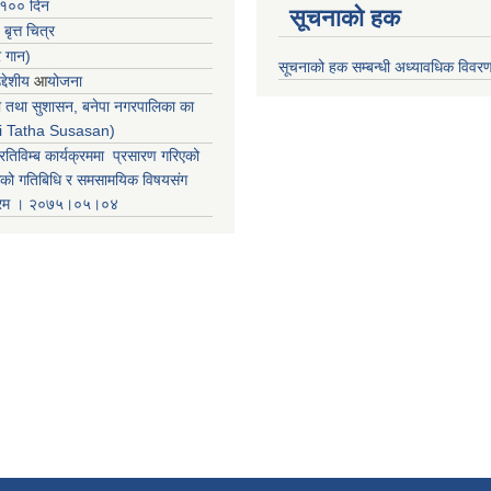
 १०० दिन
सूचनाको हक
 बृत्त चित्र
र गान)
सूचनाको हक सम्बन्धी अध्यावधिक विवर
्देशीय
आ
योजना
ती तथा सुशासन, बनेपा नगरपालिका का
iti Tatha Susasan)
रतिविम्ब कार्यक्रममा प्रसारण गरिएको
कको गतिबिधि र समसामयिक विषयसंग
क्रम । २०७५।०५।०४