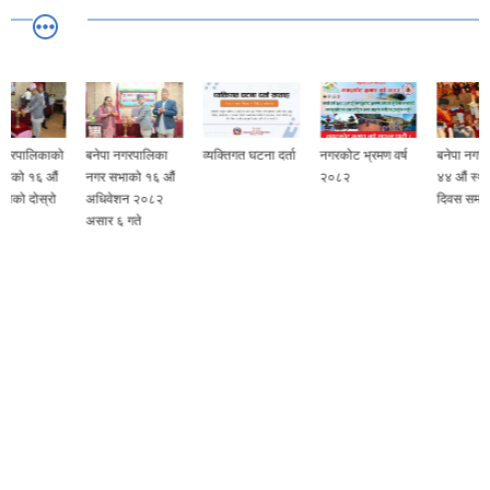
बनेपा नगरपालिका
व्यक्तिगत घटना दर्ता
नगरकोट भ्रमण वर्ष
बनेपा नगरपालिकाको
नगर सभाको १६ औं
२०८२
४४ औं स्थापना
अधिवेशन २०८२
दिवस समारोह
असार ६ गते