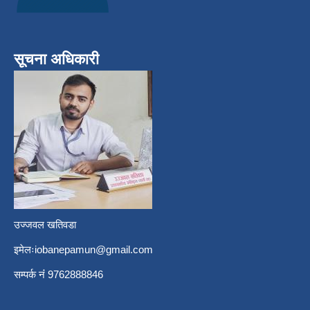
सूचना अधिकारी
उज्जवल खतिवडा
इमेलः
iobanepamun@gmail.com
सम्पर्क नंं 9762888846